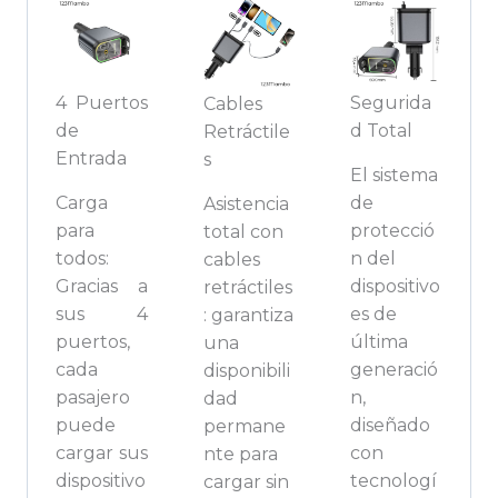
4 Puertos
Segurida
Cables
de
d Total
Retráctile
Entrada
s
El sistema
Carga
de
Asistencia
para
protecció
total con
todos:
n del
cables
Gracias a
dispositivo
retráctiles
sus 4
es de
: garantiza
puertos,
última
una
cada
generació
disponibili
pasajero
n,
dad
puede
diseñado
permane
cargar sus
con
nte para
dispositivo
tecnologí
cargar sin