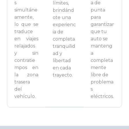
s
a de
límites,
simultáne
punta
brindánd
amente,
para
ote una
lo que se
garantizar
experienc
traduce
que tu
ia de
en viajes
auto se
completa
relajados
manteng
tranquilid
y sin
a
ad y
contratie
completa
libertad
mpos en
mente
en cada
la zona
libre de
trayecto.
trasera
problema
del
s
vehículo.
eléctricos.